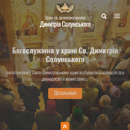
Храм св. великомученика
Димитрія Солунського
Богослужіння у храмі Св. Димитрія
Таїнство Хрещення у Свято-
Димитрівському храмі
Солунського
Святе Хрещення – духовне народження людини і приєднання її до Церкви
Богослужіння у Свято-Димитрівському храмі відбуваються щонеділі та у
Христової є найчастішим священнодійством у храмі св. Димитрія Солунського...
двунадесяті й великі свята...
Детальніше
Детальніше