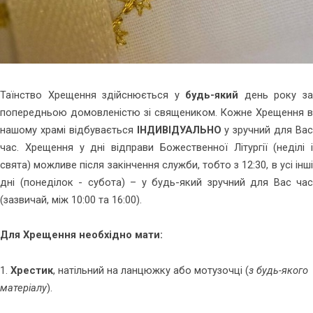
Таїнство Хрещення здійснюється у
будь-який
день року з
попередньою домовленістю зі священиком. Кожне Хрещення в
нашому храмі відбувається
ІНДИВІДУАЛЬНО
у зручний для Ва
час. Хрещення у дні відправи Божественної Літургії (неділі і
свята) можливе після закінчення служби, тобто з 12:30, в усі інші
дні (понеділок - субота) – у будь-який зручний для Вас час
(зазвичай, між 10:00 та 16:00).
Для Хрещення необхідно мати:
1.
Хрестик
, натільний на ланцюжку або мотузочці (
з будь-якого
матеріалу
).