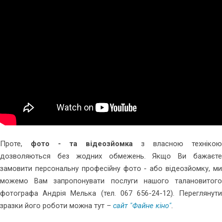
Проте,
фото - та відеозйомка
з власною технікою
дозволяються без жодних обмежень. Якщо Ви бажаєте
замовити персональну професійну фото - або відеозйомку, ми
можемо Вам запропонувати послуги нашого талановитого
фотографа Андрія Мелька (тел. 067 656-24-12). Переглянути
зразки його роботи можна тут
–
сайт "Файне кіно"
.