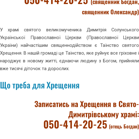
050-414-20-25
(священник Богдан,
священник Олександр)
У храмі святого великомученика Димитрія Солунського
Української Православної Церкви (Православної Церкви
України) найчастішим священнодійством є Таїнство святого
Хрещення. В нашій громаді це Таїнство, яке руйнує все гріховне і
народжує в новому житті, єднаючи людину з Богом, прийняли
вже тисячі діточок та дорослих.
Що треба для Хрещення
Записатись на Хрещення в Свято-
Димитрівському храмі:
050-414-20-25
(отець Богдан)