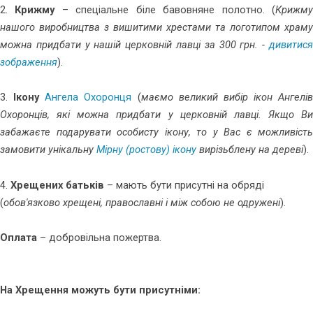
2.
Крижму
– спеціальне біле бавовняне полотно. (
Крижм
нашого виробництва з вишитими хрестами та логотипом храму
можна придбати у нашій церковній лавці за 300 грн. -
дивитися
зображення
).
3.
Ікону
Ангела Охоронця
(
маємо великий вибір ікон Ангелів
Охоронців, які можна придбати у церковній лавці. Якщо Ви
забажаєте подарувати особисту ікону, то у Вас є можливість
замовити унікальну
Мірну (ростову) ікону
вирізьблену на дереві
).
4.
Хрещених батьків
– мають бути присутні на обряді
(
обов'язково хрещені, православні і між собою не одружені
).
Оплата
– добровільна пожертва.
На Хрещення можуть бути присутніми: