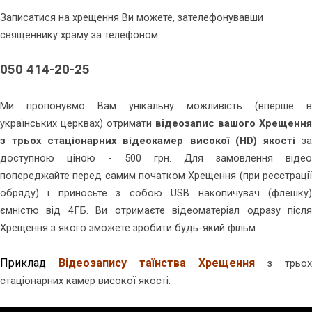
Записатися на хрещення Ви можете, зателефонувавши
священнику храму за телефоном:
050 414-20-25
Ми пропонуємо Вам унікальну можливість (вперше в
українських церквах) отримати
відеозапис вашого Хрещення
з трьох стаціонарних відеокамер високої
(HD) якості
з
доступною ціною - 500 грн. Для замовлення відео
попереджайте перед самим початком Хрещення (при реєстрації
обряду) і приносьте з собою USB накопичувач (флешку)
ємністю від 4ГБ. Ви отримаєте відеоматеріал одразу після
Хрещення з якого зможете зробити будь-який фільм.
Приклад
Відеозапису таїнства Хрещення
з трьох
стаціонарних камер високої якості: