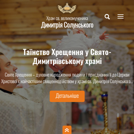
Храм св. великомученика
Димитрія Солунського
Таїнство Хрещення у Свято-
Димитрівському храмі
Святе Хрещення – духовне народження людини і приєднання її до Церкви
Христової є найчастішим священнодійством у храмі св. Димитрія Солунського...
Детальніше