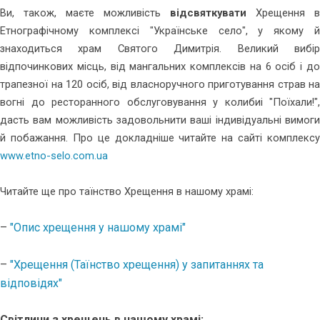
Ви, також, маєте можливість
відсвяткувати
Хрещення в
Етнографічному комплексі "Українське село", у якому й
знаходиться храм Святого Димитрія. Великий вибір
відпочинкових місць, від мангальних комплексів на 6 осіб і до
трапезної на 120 осіб, від власноручного приготування страв на
вогні до ресторанного обслуговування у колибиі "Поїхали!",
дасть вам можливість задовольнити ваші індивідуальні вимоги
й побажання. Про це докладніше читайте на сайті комплексу
www.etno-selo.com.ua
Читайте ще про таїнство Хрещення в нашому храмі:
–
"Опис хрещення у нашому храмі"
–
"Хрещення (Таїнство хрещення) у запитаннях та
відповідях"
Світлини з хрещень в нашому храмі: