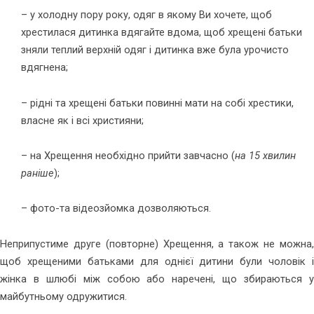
– у холодну пору року, одяг в якому Ви хочете, щоб
хрестилася дитинка вдягайте вдома, щоб хрещені батьки
зняли теплий верхній одяг і дитинка вже була урочисто
вдягнена;
– рідні та хрещені батьки повинні мати на собі хрестики,
власне як і всі християни;
– на Хрещення необхідно прийти завчасно (
на 15 хвилин
раніше
);
– фото-та відеозйомка дозволяються.
Неприпустиме друге (повторне) Хрещення, а також не можна,
щоб хрещеними батьками для однієї дитини були чоловік і
жінка в шлюбі між собою або наречені, що збираються у
майбутньому одружитися.