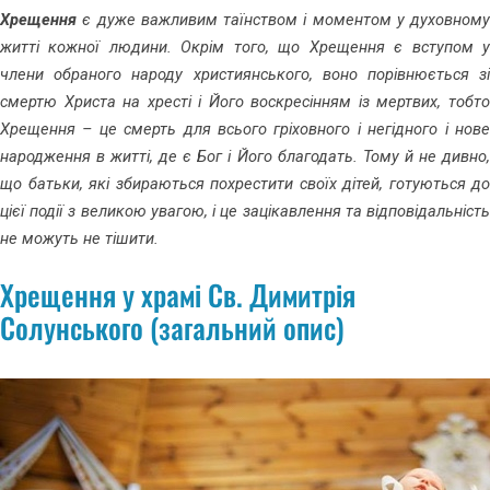
Хрещення
є дуже важливим таїнством і моментом у духовному
житті кожної людини. Окрім того, що Хрещення є вступом у
члени обраного народу християнського, воно порівнюється зі
смертю Христа на хресті і Його воскресінням із мертвих, тобто
Хрещення – це смерть для всього гріховного і негідного і нове
народження в житті, де є Бог і Його благодать. Тому й не дивно,
що батьки, які збираються похрестити своїх дітей, готуються до
цієї події з великою увагою, і це зацікавлення та відповідальність
не можуть не тішити.
Хрещення у храмі Св. Димитрія
Солунського (загальний опис)