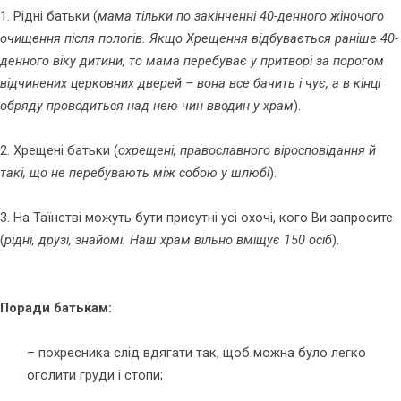
1. Рідні батьки (
мама тільки по закінченні 40-денного жіночого
очищення після пологів. Якщо Хрещення відбувається раніше 40-
денного віку дитини, то мама перебуває у притворі за порогом
відчинених церковних дверей – вона все бачить і чує, а в кінці
обряду проводиться над нею чин вводин у храм
).
2. Хрещені батьки (
охрещені, православного віросповідання й
такі, що не перебувають між собою у шлюбі
).
3. На Таїнстві можуть бути присутні усі охочі, кого Ви запросите
(
рідні, друзі, знайомі. Наш храм вільно вміщує 150 осіб
).
Поради батькам:
– похресника слід вдягати так, щоб можна було легко
оголити груди і стопи;