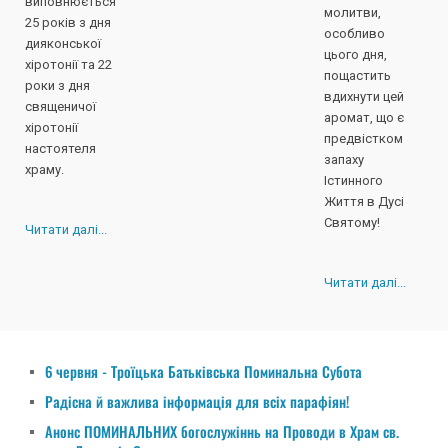
виповнюється
молитви,
25 років з дня
особливо
дияконської
цього дня,
хіротонії та 22
пощастить
роки з дня
вдихнути цей
священичої
аромат, що є
хіротонії
предвістком
настоятеля
запаху
храму.
Істинного
Життя в Дусі
Святому!
Читати далі...
Читати далі...
6 червня - Троїцька Батьківська Поминальна Субота
Радісна й важлива інформація для всіх парафіян!
Анонс ПОМИНАЛЬНИХ богослужіннь на Проводи в Храм св.