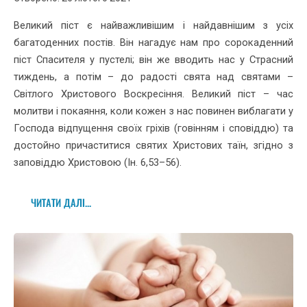
Великий піст є найважливішим і найдавнішим з усіх
багатоденних постів. Він нагадує нам про сорокаденний
піст Спасителя у пустелі; він же вводить нас у Страсний
тиждень, а потім – до радості свята над святами –
Світлого Христового Воскресіння. Великий піст – час
молитви і покаяння, коли кожен з нас повинен виблагати у
Господа відпущення своїх гріхів (говінням і сповіддю) та
достойно причаститися святих Христових таїн, згідно з
заповіддю Христовою (Ін. 6,53–56).
ЧИТАТИ ДАЛІ...