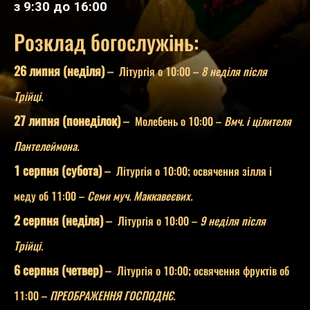
з 9:30 до 16:00
Розклад богослужінь:
26 липня (неділя)
–
Літургія о 10:00 –
8 неділя після
Трійці.
27 липня (понеділок)
–
Молебень о 10:00 –
Вмч. і цілителя
Пантелеймона.
1 серпня (субота)
–
Літургія о 10:00; освячення зілля і
меду об 11:00 –
Семи
муч. Маккавеєвих.
2 серпня (неділя)
–
Літургія о 10:00 –
9 неділя після
Трійці.
6 серпня (четвер)
–
Літургія о 10:00; освячення фруктів об
11:00 –
ПРЕОБРАЖЕННЯ ГОСПОДНЄ.