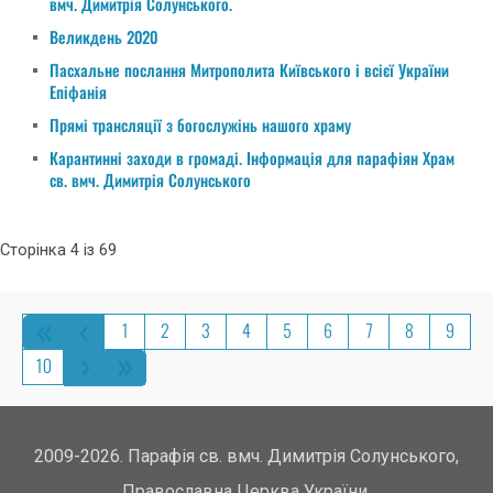
вмч. Димитрія Солунського.
Великдень 2020
Пасхальне послання Митрополита Київського і всієї України
Епіфанія
Прямі трансляції з богослужінь нашого храму
Карантинні заходи в громаді. Інформація для парафіян Храм
св. вмч. Димитрія Солунського
Сторінка 4 із 69
1
2
3
4
5
6
7
8
9
10
2009-2026. Парафія св. вмч. Димитрія Солунського,
Православна Церква України.