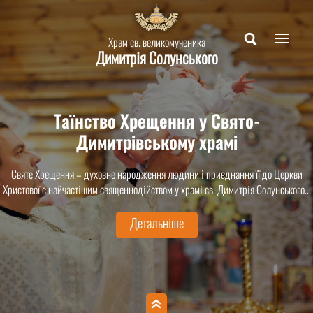
Храм св. великомученика
Димитрія Солунського
Таїнство Хрещення у Свято-
Димитрівському храмі
Святе Хрещення – духовне народження людини і приєднання її до Церкви
Христової є найчастішим священнодійством у храмі св. Димитрія Солунського...
Детальніше